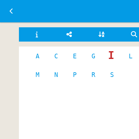
Ir a la página principal
I
A
C
E
G
L
M
N
P
R
S