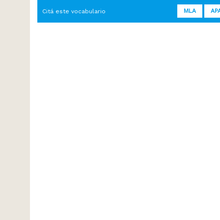
MLA
AP
Citá este vocabulario