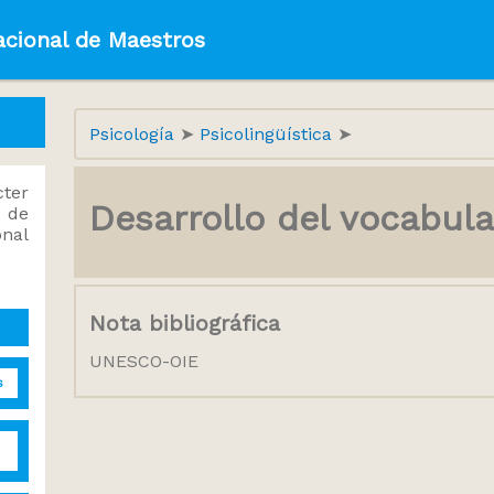
acional de Maestros
Psicología
Psicolingüística
ter
Desarrollo del vocabula
 de
onal
Nota bibliográfica
UNESCO-OIE
s