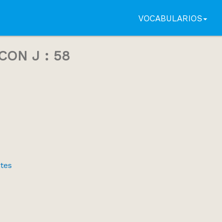
VOCABULARIOS
ON J : 58
tes