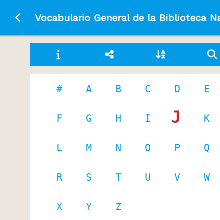
Ir a la página principal
Vocabulario General de la Biblioteca N
#
A
B
C
D
E
J
F
G
H
I
K
L
M
N
O
P
Q
R
S
T
U
V
W
X
Y
Z