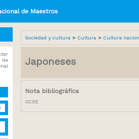
acional de Maestros
Sociedad y cultura
Cultura
Cultura nacio
ter
Japoneses
 de
onal
Nota bibliográfica
OCDE
s