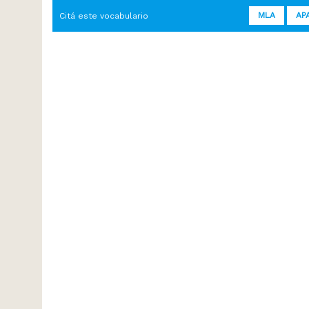
MLA
AP
Citá este vocabulario