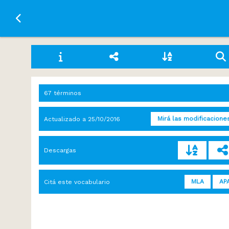
Ir a la página principal
67 términos
Mirá las modificacione
Actualizado a
25/10/2016
Descargas
MLA
AP
Citá este vocabulario