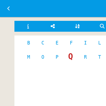
Ir a la página principal
B
C
E
F
I
L
Q
M
O
P
R
T