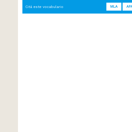
MLA
AP
Citá este vocabulario