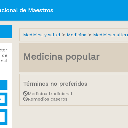
acional de Maestros
Medicina y salud
Medicina
Medicinas alter
ter
Medicina popular
 de
onal
Términos no preferidos
Medicina tradicional
Remedios caseros
s