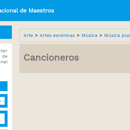
acional de Maestros
Arte
Artes escénicas
Música
Música po
ter
Cancioneros
 de
onal
s