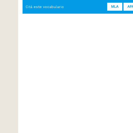
MLA
AP
Citá este vocabulario