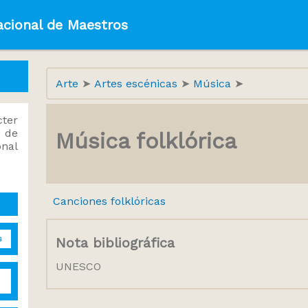
acional de Maestros
Arte
Artes escénicas
Música
ter
 de
Música folklórica
onal
Canciones folklóricas
s
Nota bibliográfica
UNESCO