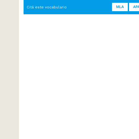
MLA
AP
Citá este vocabulario