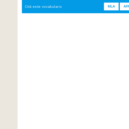
MLA
AP
Citá este vocabulario