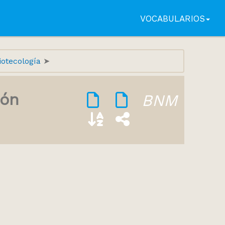
VOCABULARIOS
liotecología
ión
BNM