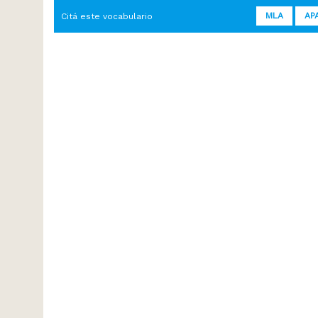
MLA
AP
Citá este vocabulario