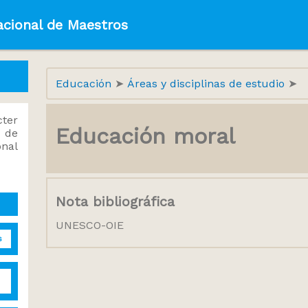
acional de Maestros
Educación
Áreas y disciplinas de estudio
ter
Educación moral
 de
onal
Nota bibliográfica
UNESCO-OIE
s