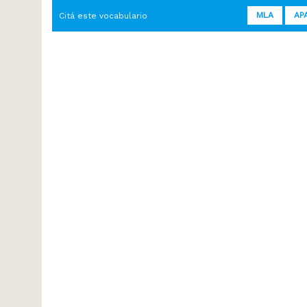
MLA
AP
Citá este vocabulario