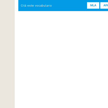
MLA
AP
Citá este vocabulario