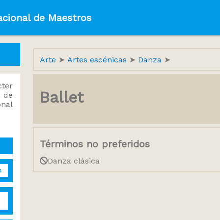
acional de Maestros
Arte
Artes escénicas
Danza
ter
Ballet
 de
onal
Términos no preferidos
Danza clásica
s