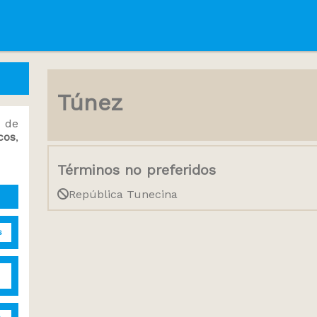
Túnez
 de
cos
,
Términos no preferidos
República Tunecina
s