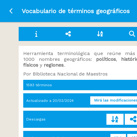
Ir a la página principal
Vocabulario de términos geográficos
Herramienta terminológica que reúne más
1000 nombres geográficos:
políticos
,
históri
físicos
y
regiones
.
Por Biblioteca Nacional de Maestros
1593 términos
Mirá las modificacione
Actualizado a
20/02/2024
Descargas