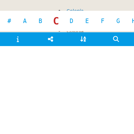
Colonia
C
San Martín
#
A
B
D
E
F
G
Colonia
Santa Ana
USE
Santa
Ana
(Misiones)
Colonia
Solalinda
USE
Las
Palmas
(Chaco)
Colonia
Villa
Libertad