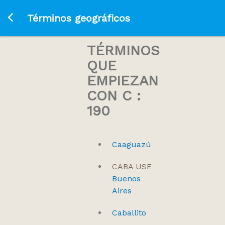
Ir a la página principal
Términos geográficos
TÉRMINOS
QUE
EMPIEZAN
CON C :
190
Caaguazú
CABA USE
Buenos
Aires
Caballito