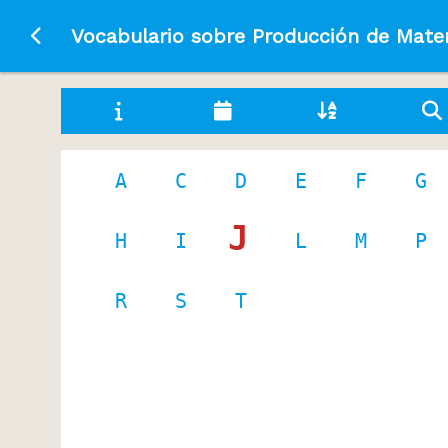
Ir a la página principal
Vocabulario sobre Producción de Mater
A
C
D
E
F
G
J
H
I
L
M
P
R
S
T