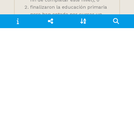
finalizaron la educación primaria
pero han optado por cursar un
programa educativo o desempeñar
un oficio para el cual no se
encuentran lo suficientemente
preparados. Los participantes
suelen ser mayores que en el grupo
del edad objetivo del nivel CINE 1
(aunque no necesariamente
adultos).
Adicionalmente, se incluyen en este nivel
los programas formales y no formales de
alfabetización con un contenido similar
en complejidad al de programas
clasificados como de educación primaria
y destinados a adultos y adolescentes de
mayor edad que el estudiante típico de
nivel CINE 1.