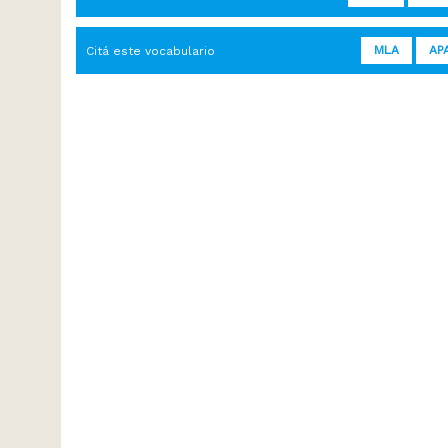
MLA
AP
Citá este vocabulario