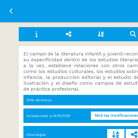
Ir a la página principal
El campo de la literatura infantil y juvenil reco
su especificidad dentro de los estudios literario
a la vez, establece relaciones con otros ca
como los estudios culturales, los estudios sobr
infancia, la producción editorial y el estudio d
ilustración y el diseño como campos de estud
de práctica profesional.
1016 términos
Mirá las modificacione
Actualizado a
14/11/2018
Descargas