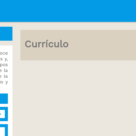
Currículo
noce
s y,
mpos
e la
e la
io y
s