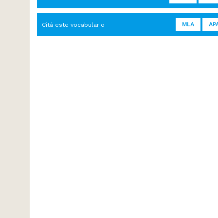
MLA
AP
Citá este vocabulario