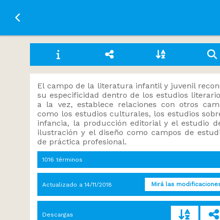
Ir a la página principal
El campo de la literatura infantil y juvenil reco
su especificidad dentro de los estudios literario
a la vez, establece relaciones con otros ca
como los estudios culturales, los estudios sobr
infancia, la producción editorial y el estudio d
ilustración y el diseño como campos de estud
de práctica profesional.
1016 términos
Mirá las modificacione
Actualizado a
14/11/2018
Descargas