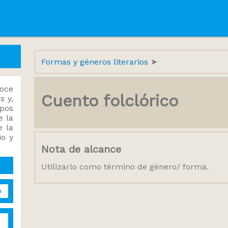
Formas y géneros literarios
noce
Cuento folclórico
s y,
mpos
e la
e la
io y
Nota de alcance
Utilizarlo como término de género/ forma.
s