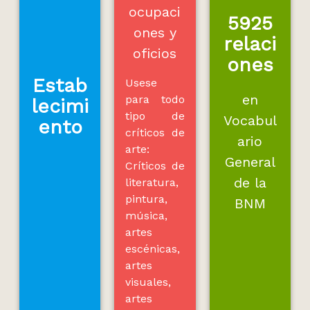
ocupaci
5925
ones y
relaci
oficios
ones
Estab
Usese
en
para todo
lecimi
tipo de
Vocabul
ento
críticos de
ario
arte:
General
Críticos de
de la
literatura,
pintura,
BNM
música,
artes
escénicas,
artes
visuales,
artes