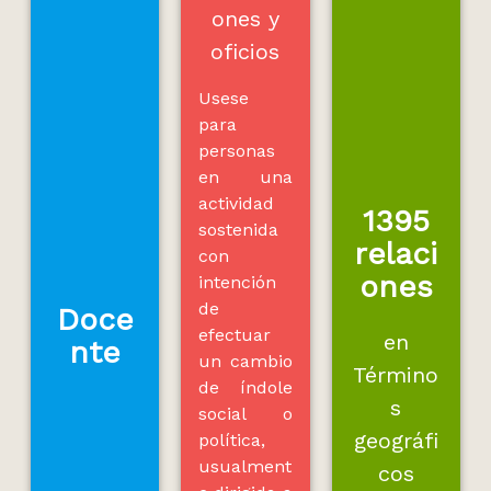
ones y
oficios
Usese
para
personas
en una
actividad
1395
sostenida
relaci
con
ones
intención
de
Doce
efectuar
en
nte
un cambio
Término
de índole
s
social o
geográfi
política,
usualment
cos