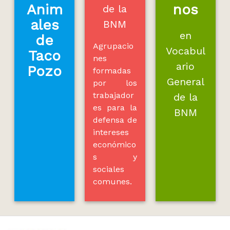
Anim
nos
de la
ales
BNM
en
de
Agrupacio
Vocabul
Taco
nes
ario
Pozo
formadas
General
por los
trabajador
de la
es para la
BNM
defensa de
intereses
económico
s y
sociales
comunes.