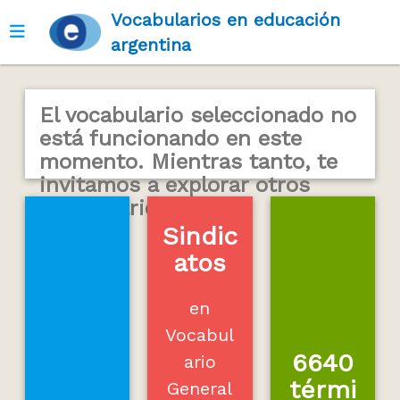
Vocabularios en educación
Ver menú
argentina
El vocabulario seleccionado no
está funcionando en este
momento. Mientras tanto, te
invitamos a explorar otros
vocabularios...
Sindic
atos
en
Vocabul
6640
ario
térmi
General