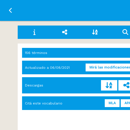
Ir a la página principal
156 términos
Mirá las modificacione
Actualizado a
06/08/2021
Descargas
MLA
AP
Citá este vocabulario